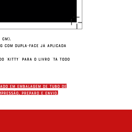
 cm).
0g com dupla-face já aplicada
o "Kitty" para o livro "Tá Todo
iado em embalagem de tubo de
mpressão, preparo e envio.