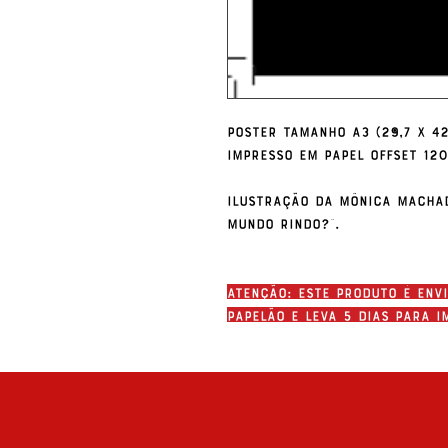
Poster tamanho A3 (29,7 x 42
Impresso em papel offset 12
Ilustração da Mônica Machad
Mundo Rindo?".
ATENÇÃO: Este produto é env
papelão e leva 5 dias para i