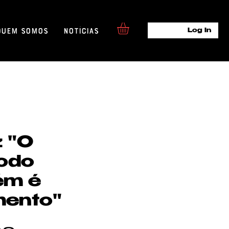
Quem Somos
Notícias
Log In
 "O
odo
m é
mento"