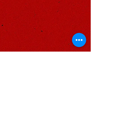
PRODUÇÃO
CULTURAL
Tem um edital para começar ou
uma grande contratação e tá
precisando de uma força na
produção? Aqui é o meio do
caminho entre o agora e o
futuro. É aquela produção que
acompanha seu projeto