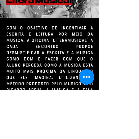
LiteraMusical
Com o objetivo de incentivar a
escrita e leitura por meio da
musica, a oficina "LiteraMusical" a
cada encontro propõe
desmistificar a escrita e a música
como dom e fazer com que o
aluno perceba como a música está
muito mais próxima da língua do
que ele imagina. Utilizando o
método proposto pelo musicólogo
Ricardo Breim, a música e a fala
se confundem em determinados
momentos, uma auxiliando a outra
e preenchendo o vazio de nossas
melodias, escrita e existência.
SAIBA MAIS