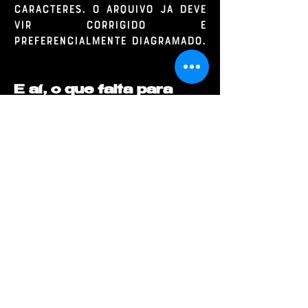
caracteres. O arquivo já deve
vir corrigido e
preferencialmente diagramado.
E aí, o que falta para
terminar seu livro?
Selecione as
opções
REVISÃO
DIAGRAMAÇÃO E PROJETO
GRÁFICO
ILUSTRAÇÃO
LEITURA CRÍTICA
ISBN, FICHA CATALOGRÁFICA E
REGISTRO AUTORAL
Outros