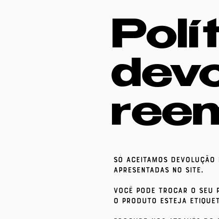
Polí
devo
ree
Só aceitamos devolução 
apresentadas no SITE.
Você pode trocar o seu p
o produto esteja etique