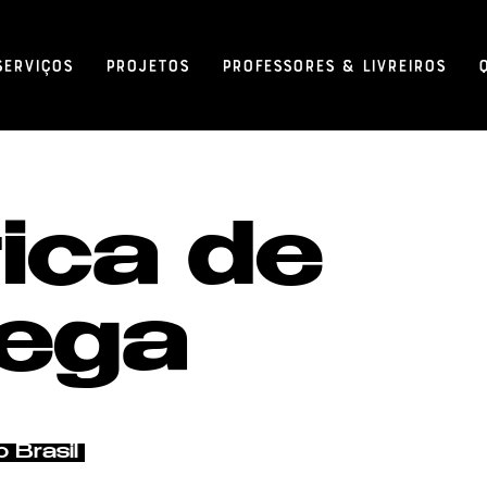
Serviços
Projetos
Professores & Livreiros
tica de
rega
o Brasil