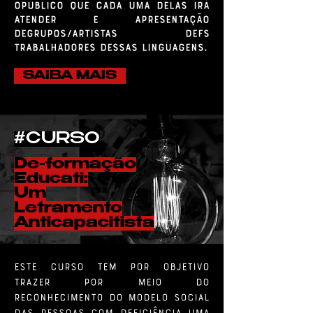
opúblico que cada uma delas irá
atender e apresentação
degrupos/artistas DEFs
trabalhadores dessas linguagens.
SAIBA MAIS
#CURSO
De-formação
Educati:
Um
Letramento
Anticapacitista
Este curso tem por objetivo
trazer por meio do
reconhecimento do modelo social
das pessoas com deficiência uma