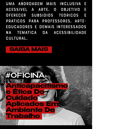
uma abordagem mais inclusiva e
acessível à arte. O objetivo é
oferecer subsídios teóricos e
práticos para professores, arte-
educadores e demais interessados
na temática da acessibilidade
cultural.
SAIBA MAIS
#OFICINA
Anticapacitismo
e Ética Do
Cuidado
Aplicados Em
Ambiente De
Trabalho