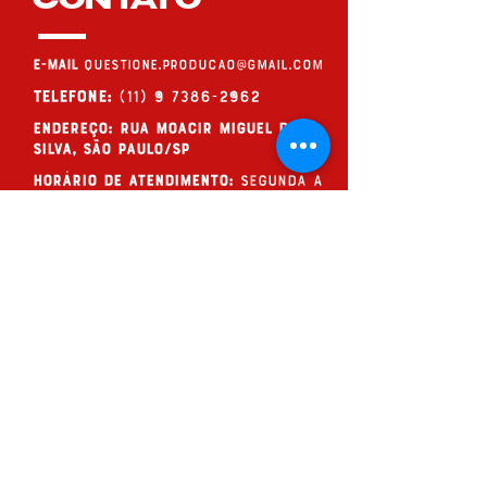
CONTATO
E-MAIL
questione.producao@gmail.com
Telefone:
(11) 9 7386-2962
endereço: Rua Moacir Miguel da
Silva, São Paulo/SP
Horário de Atendimento:
Segunda a
Sexta, das 09h às 19h (de forma
online, ou com hora marcada)
QUESTIONE!
Assine nossos
questionamentos
ENVIAR >