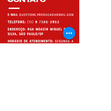
CONTATO
E-MAIL
questione.producao@gmail.com
Telefone:
(11) 9 7386-2962
endereço: Rua Moacir Miguel da
Silva, São Paulo/SP
Horário de Atendimento:
Segunda a
Sexta, das 09h às 19h (de forma
online, ou com hora marcada)
QUESTIONE!
Assine nossos
questionamentos
ENVIAR >