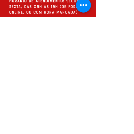
Horário de Atendimento:
Segunda a
Sexta, das 09h às 19h (de forma
online, ou com hora marcada)
QUESTIONE!
Assine nossos
questionamentos
ENVIAR >
QUESTIONE! Editora e Produções
Culturais cnpj:
36.066.469
/0001-70
LOJA