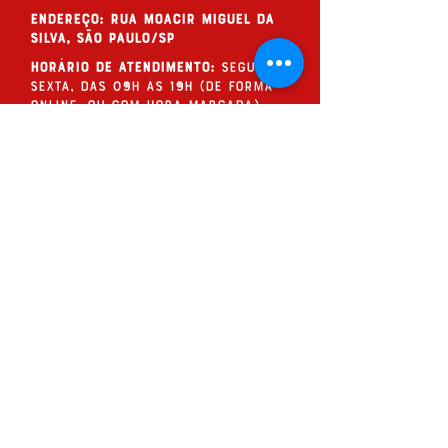
endereço: Rua Moacir Miguel da
Silva, São Paulo/SP
Horário de Atendimento:
Segunda a
Sexta, das 09h às 19h (de forma
online, ou com hora marcada)
QUESTIONE!
Assine nossos
questionamentos
ENVIAR >
QUESTIONE! Editora e Produções