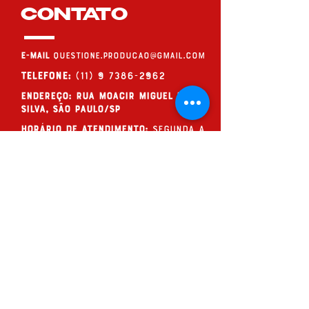
CONTATO
E-MAIL
questione.producao@gmail.com
Telefone:
(11) 9 7386-2962
endereço: Rua Moacir Miguel da
Silva, São Paulo/SP
Horário de Atendimento:
Segunda a
Sexta, das 09h às 19h (de forma
online, ou com hora marcada)
QUESTIONE!
Assine nossos
questionamentos
ENVIAR >