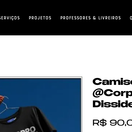
Serviços
Projetos
Professores & Livreiros
Camis
@Cor
Dissid
R$ 90,