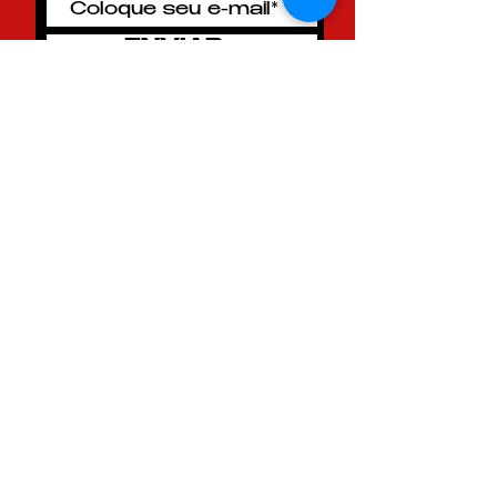
ENVIAR >
QUESTIONE! Editora e Produções
Culturais cnpj:
36.066.469
/0001-70
LOJA
minha
conta
politica de
entrega
Políticas de
troca,
devolução e