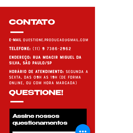
CONTATO
E-MAIL
questione.producao@gmail.com
Telefone:
(11) 9 7386-2962
endereço: Rua Moacir Miguel da
Silva, São Paulo/SP
Horário de Atendimento:
Segunda a
Sexta, das 09h às 19h (de forma
online, ou com hora marcada)
QUESTIONE!
Assine nossos
questionamentos