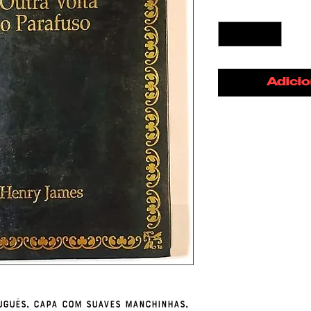
Quantidade
*
Adicio
uguês, capa com suaves manchinhas,