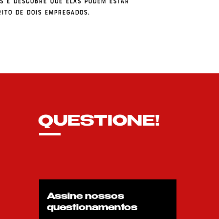
s e descobre que elas podem estar
rito de dois empregados.
QUESTIONE!
Assine nossos
questionamentos