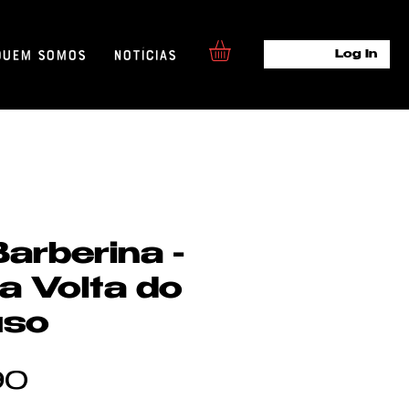
Quem Somos
Notícias
Log In
arberina -
a Volta do
uso
Preço
90