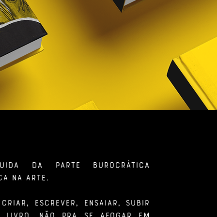
uida da parte burocrática
a na arte.
criar, escrever, ensaiar, subir
r livro. Não pra se afogar em