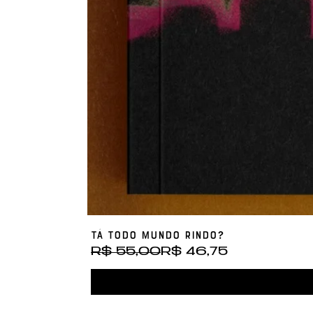
Tá Todo Mundo Rindo?
Preço normal
Preço promocional
R$ 55,00
R$ 46,75