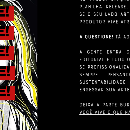
planilha, release,
E!
Se o seu lado art
produtor vive at
E!
A QUESTIONE!
tá aq
E!
A gente entra c
editorial e tudo 
se profissionaliza
E!
sempre pensan
sustentabilida
E!
engessar sua arte
Deixa a parte bu
você vive o que na