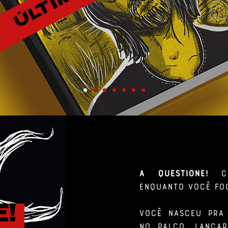
A QUESTIONE!
c
enquanto você foc
E!
Você nasceu pra 
no palco, lança