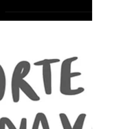
autonomia e dignidade? Essa pergunta
atravessa o novo artigo publicado no blog
da QUESTIONE!: “Abrindo Trilhas: Experiências
e Caminhos para um Turismo Acessível nas
Áreas Verdes”, assinado pela jornalista
Maria Paula Vieira, realizado em parceria
com a dissidência def, a pedido do sesc
itaquera